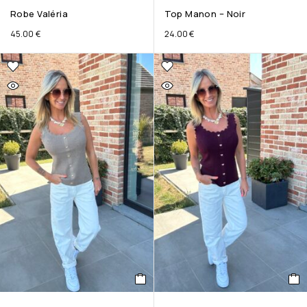
Robe Valéria
Top Manon – Noir
45.00
€
24.00
€