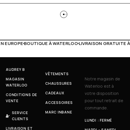
WATERLOO
LIVRAISON GRATUITE À PARTIR DE 150€
LIVE FA
AUDREY B
VÊTEMENTS
Notre magasin de
MAGASIN
CHAUSSURES
WATERLOO
Waterloo est à
CADEAUX
votre disposition
CONDITIONS DE
pour tout retrait de
VENTE
ACCESSOIRES
commande.
MARC INBANE
SERVICE
CLIENTS
LUNDI : FERMÉ
LIVRAISON ET
MARDI - SAMEDI