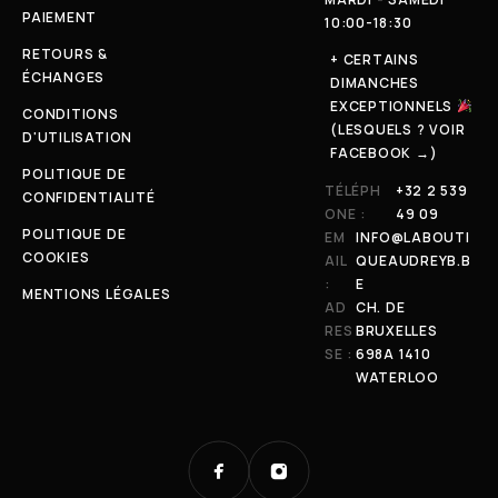
PAIEMENT
10:00-18:30
RETOURS &
+ CERTAINS
ÉCHANGES
DIMANCHES
EXCEPTIONNELS
CONDITIONS
(LESQUELS ? VOIR
D'UTILISATION
FACEBOOK →)
POLITIQUE DE
TÉLÉPH
+32 2 539
CONFIDENTIALITÉ
ONE :
49 09
POLITIQUE DE
EM
INFO@LABOUTI
COOKIES
AIL
QUEAUDREYB.B
:
E
MENTIONS LÉGALES
AD
CH. DE
RES
BRUXELLES
SE :
698A 1410
WATERLOO