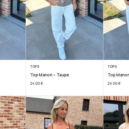
TOPS
TOPS
Top Manon – Taupe
Top Manon
24.00
€
24.00
€