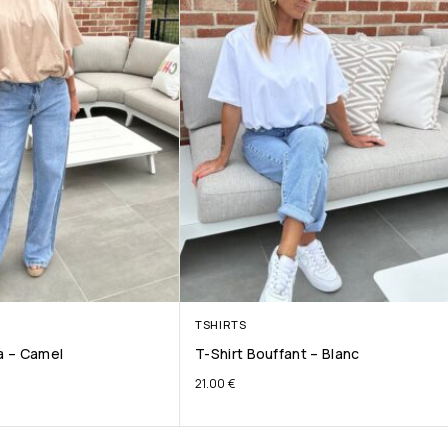
TSHIRTS
ta – Camel
T-Shirt Bouffant – Blanc
21.00
€