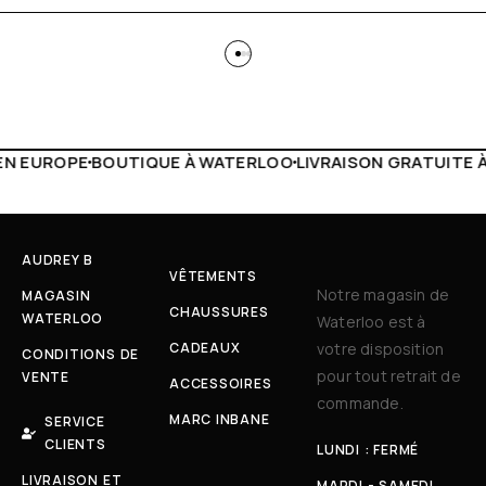
À WATERLOO
LIVRAISON GRATUITE À PARTIR DE 150€
LIVE 
AUDREY B
VÊTEMENTS
Notre magasin de
MAGASIN
CHAUSSURES
WATERLOO
Waterloo est à
CADEAUX
votre disposition
CONDITIONS DE
pour tout retrait de
VENTE
ACCESSOIRES
commande.
MARC INBANE
SERVICE
CLIENTS
LUNDI : FERMÉ
LIVRAISON ET
MARDI - SAMEDI