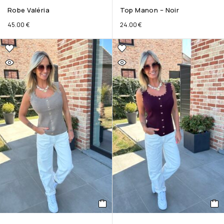
Robe Valéria
Top Manon – Noir
45.00
€
24.00
€