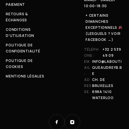
PAIEMENT
10:00-18:30
RETOURS &
+ CERTAINS
ÉCHANGES
DIMANCHES
EXCEPTIONNELS
CONDITIONS
(LESQUELS ? VOIR
D'UTILISATION
FACEBOOK →)
POLITIQUE DE
TÉLÉPH
+32 2 539
CONFIDENTIALITÉ
ONE :
49 09
POLITIQUE DE
EM
INFO@LABOUTI
COOKIES
AIL
QUEAUDREYB.B
:
E
MENTIONS LÉGALES
AD
CH. DE
RES
BRUXELLES
SE :
698A 1410
WATERLOO