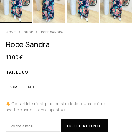
HOME
SHOP
ROBE SANDRA
Robe Sandra
18.00
€
TAILLE US
S/M
M/L
Cet article n'est plus en stock.
Je souhaite être
avertie quand il sera disponible.
LISTE D'ATTENTE