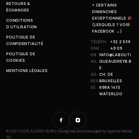
RETOURS &
+ CERTAINS
ÉCHANGES
DIMANCHES
EXCEPTIONNELS
CONDITIONS
(LESQUELS ? VOIR
D'UTILISATION
FACEBOOK →)
POLITIQUE DE
TÉLÉPH
+32 2 539
CONFIDENTIALITÉ
ONE :
49 09
POLITIQUE DE
EM
INFO@LABOUTI
COOKIES
AIL
QUEAUDREYB.B
:
E
MENTIONS LÉGALES
AD
CH. DE
RES
BRUXELLES
SE :
698A 1410
WATERLOO
© 2021-2026 AUDREY B SRL | Designed and managed by
Agence Media
112