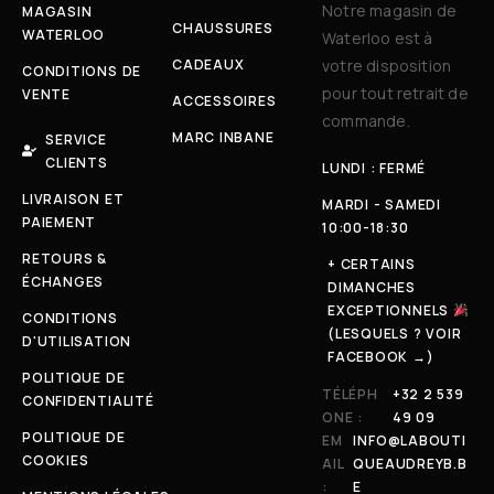
Notre magasin de
MAGASIN
CHAUSSURES
WATERLOO
Waterloo est à
CADEAUX
votre disposition
CONDITIONS DE
pour tout retrait de
VENTE
ACCESSOIRES
commande.
MARC INBANE
SERVICE
CLIENTS
LUNDI : FERMÉ
LIVRAISON ET
MARDI - SAMEDI
PAIEMENT
10:00-18:30
RETOURS &
+ CERTAINS
ÉCHANGES
DIMANCHES
EXCEPTIONNELS
CONDITIONS
(LESQUELS ? VOIR
D'UTILISATION
FACEBOOK →)
POLITIQUE DE
TÉLÉPH
+32 2 539
CONFIDENTIALITÉ
ONE :
49 09
POLITIQUE DE
EM
INFO@LABOUTI
COOKIES
AIL
QUEAUDREYB.B
:
E