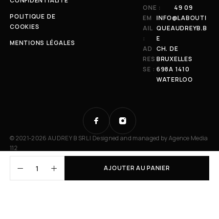
CONFIDENTIALITÉ
ONE :
49 09
POLITIQUE DE
EM
INFO@LABOUTI
COOKIES
AIL
QUEAUDREYB.B
:
E
MENTIONS LÉGALES
AD
CH. DE
RES
BRUXELLES
SE :
698A 1410
WATERLOO
© 2021-2026 AUDREY B SRL | Designed and managed by
Agence Media
112
AJOUTER AU PANIER