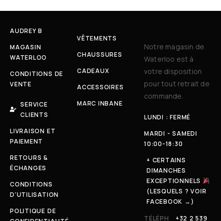
AUDREY B
VÊTEMENTS
Notre magasin de
MAGASIN
CHAUSSURES
WATERLOO
Waterloo est à
CADEAUX
votre disposition
CONDITIONS DE
pour tout retrait de
VENTE
ACCESSOIRES
commande.
MARC INBANE
SERVICE
CLIENTS
LUNDI : FERMÉ
LIVRAISON ET
MARDI - SAMEDI
PAIEMENT
10:00-18:30
RETOURS &
+ CERTAINS
ÉCHANGES
DIMANCHES
EXCEPTIONNELS
CONDITIONS
(LESQUELS ? VOIR
D'UTILISATION
FACEBOOK →)
POLITIQUE DE
TÉLÉPH
+32 2 539