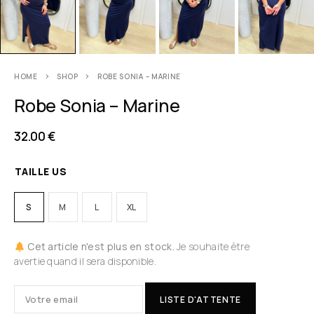
HOME
SHOP
ROBE SONIA – MARINE
Robe Sonia – Marine
32.00
€
TAILLE US
S
M
L
XL
Cet article n'est plus en stock.
Je souhaite être
avertie quand il sera disponible.
LISTE D'ATTENTE