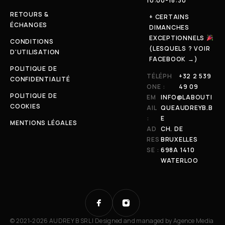
10:00-18:30
RETOURS &
+ CERTAINS
ÉCHANGES
DIMANCHES
EXCEPTIONNELS
CONDITIONS
(LESQUELS ? VOIR
D'UTILISATION
FACEBOOK →)
POLITIQUE DE
TÉLÉPH
+32 2 539
CONFIDENTIALITÉ
ONE :
49 09
POLITIQUE DE
EM
INFO@LABOUTI
COOKIES
AIL
QUEAUDREYB.B
:
E
MENTIONS LÉGALES
AD
CH. DE
RES
BRUXELLES
SE :
698A 1410
WATERLOO
© 2021-2026 AUDREY B SRL | Designed and managed by
Agence Media