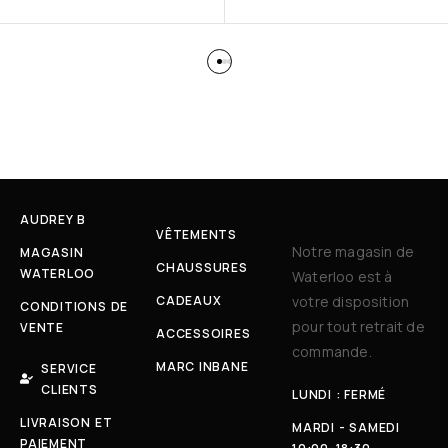
AUDREY B
VÊTEMENTS
Notre magasin de
MAGASIN
CHAUSSURES
WATERLOO
Waterloo est à
CADEAUX
votre disposition
CONDITIONS DE
pour tout retrait de
VENTE
ACCESSOIRES
commande.
MARC INBANE
SERVICE
CLIENTS
LUNDI : FERMÉ
LIVRAISON ET
MARDI - SAMEDI
PAIEMENT