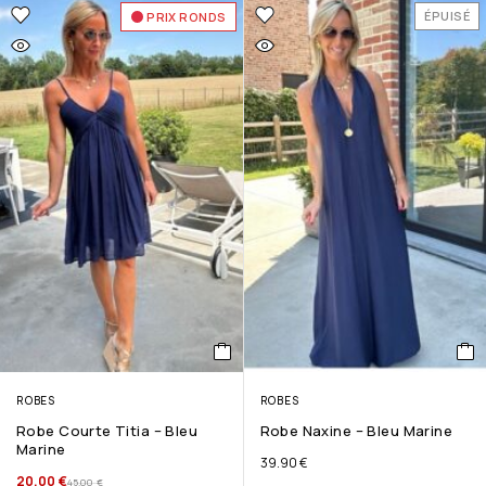
ÉPUISÉ
PRIX RONDS
ROBES
ROBES
Robe Courte Titia – Bleu
Robe Naxine – Bleu Marine
Marine
39.90
€
20.00
€
45.00
€