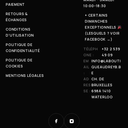
PAIEMENT
10:00-18:30
RETOURS &
+ CERTAINS
ÉCHANGES
DIMANCHES
EXCEPTIONNELS
CONDITIONS
(LESQUELS ? VOIR
D'UTILISATION
FACEBOOK →)
POLITIQUE DE
TÉLÉPH
+32 2 539
CONFIDENTIALITÉ
ONE :
49 09
POLITIQUE DE
EM
INFO@LABOUTI
COOKIES
AIL
QUEAUDREYB.B
:
E
MENTIONS LÉGALES
AD
CH. DE
RES
BRUXELLES
SE :
698A 1410
WATERLOO