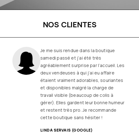
NOS CLIENTES
Une boutique familiale, à l’écoute et
remplie de joie de vivre
Les
vêtements sont de qualité, tendances
et originaux pour différentes
morphologies
et ça fait très
longtemps que j’y vais (depuis le début
ou quasiment) J’adore y faire un tour et
on ne sort jamais (ou presque) sans rien
SANDRINE DYON (GOOGLE)