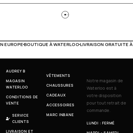
 WATERLOO
LIVRAISON GRATUITE À PARTIR DE 150€
LIVE F
AUDREY B
VÊTEMENTS
Notre magasin de
MAGASIN
CHAUSSURES
WATERLOO
Waterloo est à
CADEAUX
votre disposition
CONDITIONS DE
pour tout retrait de
VENTE
ACCESSOIRES
commande.
MARC INBANE
SERVICE
CLIENTS
LUNDI : FERMÉ
LIVRAISON ET
MARDI - SAMEDI