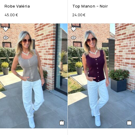
Robe Valéria
Top Manon – Noir
45.00
€
24.00
€