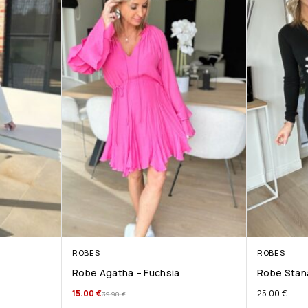
ROBES
ROBES
Robe Agatha – Fuchsia
Robe Stana
15.00
€
25.00
€
39.90
€