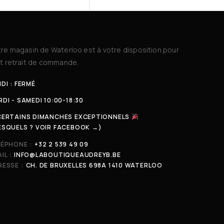
re magasin de Waterloo est à votre disposition pour
t retrait de commande.
DI : FERMÉ
DI - SAMEDI 10:00-18:30
CERTAINS DIMANCHES EXCEPTIONNELS
ESQUELS ? VOIR FACEBOOK →)
LÉPHONE :
+32 2 539 49 09
IL :
INFO@LABOUTIQUEAUDREYB.BE
ESSE :
CH. DE BRUXELLES 698A 1410 WATERLOO