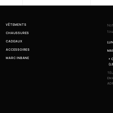
VÊTEMENTS
Not
tou
CHAUSSURES
CADEAUX
LUN
ACCESSOIRES
MAR
MARC INBANE
+ 
(L
TÉ
EMA
ADR