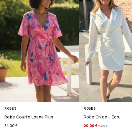
ROBES
ROBES
Robe Courte Loana Plus
Robe Chloé – Ecru
34.00
€
20.00
€
50.00
€