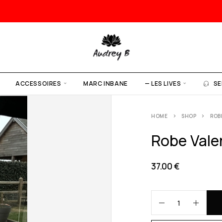
ACCESSOIRES
MARC INBANE
— LES LIVES
SE
HOME
SHOP
ROB
Robe Vale
37.00
€