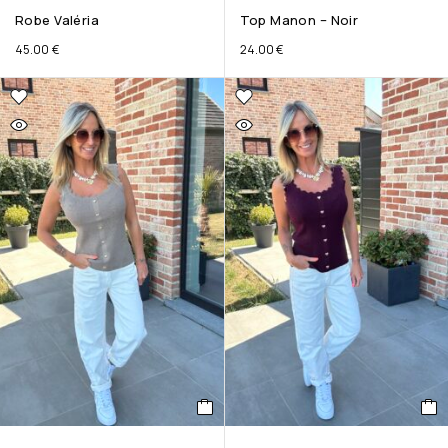
Robe Valéria
Top Manon – Noir
45.00
€
24.00
€