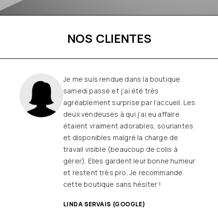
NOS CLIENTES
Une boutique familiale, à l’écoute et
remplie de joie de vivre
Les
vêtements sont de qualité, tendances
et originaux pour différentes
morphologies
et ça fait très
longtemps que j’y vais (depuis le début
ou quasiment) J’adore y faire un tour et
on ne sort jamais (ou presque) sans rien
SANDRINE DYON (GOOGLE)