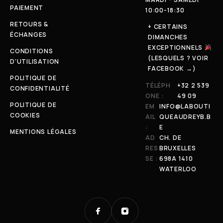
PAIEMENT
10:00-18:30
RETOURS &
+ CERTAINS
ÉCHANGES
DIMANCHES
EXCEPTIONNELS
CONDITIONS
(LESQUELS ? VOIR
D'UTILISATION
FACEBOOK →)
POLITIQUE DE
TÉLÉPH
+32 2 539
CONFIDENTIALITÉ
ONE :
49 09
POLITIQUE DE
EM
INFO@LABOUTI
COOKIES
AIL
QUEAUDREYB.B
:
E
MENTIONS LÉGALES
AD
CH. DE
RES
BRUXELLES
SE :
698A 1410
WATERLOO