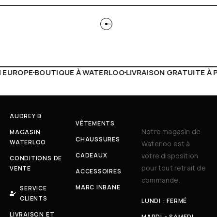
ERLOO
LIVRAISON GRATUITE À PARTIR DE 150€
LIVE FACEB
AUDREY B
VÊTEMENTS
Notre magasin de
MAGASIN
CHAUSSURES
WATERLOO
Waterloo est à
CADEAUX
votre disposition
CONDITIONS DE
pour tout retrait de
VENTE
ACCESSOIRES
commande.
MARC INBANE
SERVICE
CLIENTS
LUNDI : FERMÉ
LIVRAISON ET
MARDI - SAMEDI