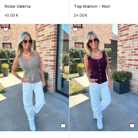
Robe Valéria
Top Manon – Noir
45.00
€
24.00
€