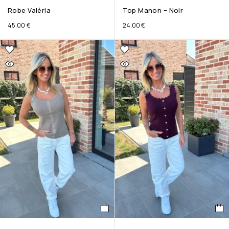
Robe Valéria
Top Manon – Noir
45.00
€
24.00
€