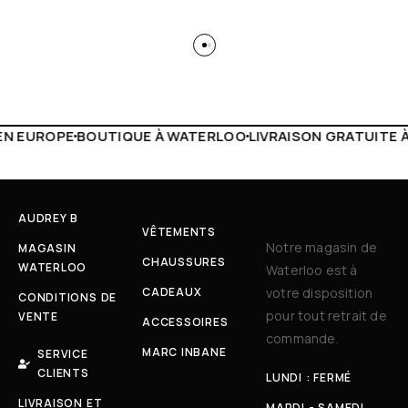
 WATERLOO
LIVRAISON GRATUITE À PARTIR DE 150€
LIVE F
AUDREY B
VÊTEMENTS
Notre magasin de
MAGASIN
CHAUSSURES
WATERLOO
Waterloo est à
CADEAUX
votre disposition
CONDITIONS DE
pour tout retrait de
VENTE
ACCESSOIRES
commande.
MARC INBANE
SERVICE
CLIENTS
LUNDI : FERMÉ
LIVRAISON ET
MARDI - SAMEDI