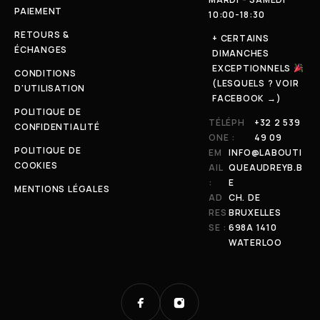
PAIEMENT
10:00-18:30
RETOURS &
+ CERTAINS
ÉCHANGES
DIMANCHES
EXCEPTIONNELS
CONDITIONS
(LESQUELS ? VOIR
D'UTILISATION
FACEBOOK →)
POLITIQUE DE
TÉLÉPH
+32 2 539
CONFIDENTIALITÉ
ONE :
49 09
POLITIQUE DE
EM
INFO@LABOUTI
COOKIES
AIL
QUEAUDREYB.B
:
E
MENTIONS LÉGALES
AD
CH. DE
RES
BRUXELLES
SE :
698A 1410
WATERLOO