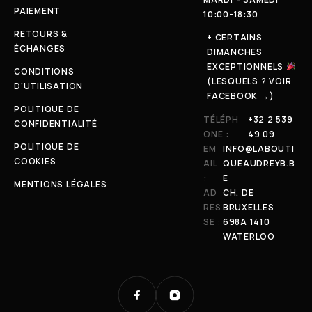
PAIEMENT
10:00-18:30
RETOURS &
+ CERTAINS
ÉCHANGES
DIMANCHES
EXCEPTIONNELS
CONDITIONS
(LESQUELS ? VOIR
D'UTILISATION
FACEBOOK →)
POLITIQUE DE
TÉLÉPH
+32 2 539
CONFIDENTIALITÉ
ONE :
49 09
POLITIQUE DE
EM
INFO@LABOUTI
COOKIES
AIL
QUEAUDREYB.B
:
E
MENTIONS LÉGALES
AD
CH. DE
RES
BRUXELLES
SE :
698A 1410
WATERLOO