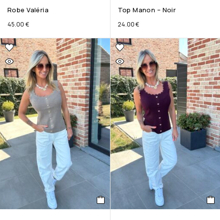
Robe Valéria
Top Manon – Noir
45.00
€
24.00
€