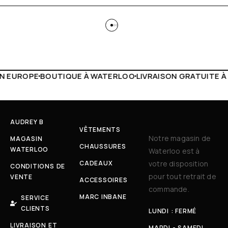
 WATERLOO
LIVRAISON GRATUITE À PARTIR DE 150€
LIVE F
AUDREY B
VÊTEMENTS
Notre magasin de
MAGASIN
CHAUSSURES
WATERLOO
Waterloo est à
CADEAUX
votre disposition
CONDITIONS DE
pour tout retrait de
VENTE
ACCESSOIRES
commande.
MARC INBANE
SERVICE
CLIENTS
LUNDI : FERMÉ
LIVRAISON ET
MARDI - SAMEDI