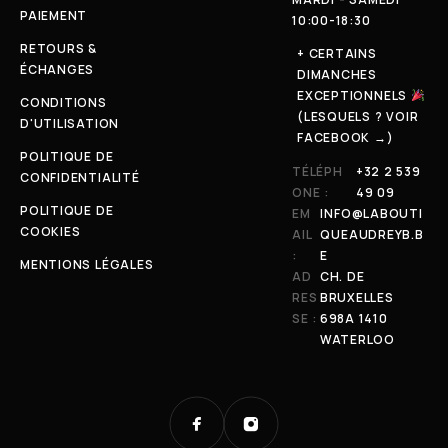
PAIEMENT
10:00-18:30
RETOURS &
+ CERTAINS
ÉCHANGES
DIMANCHES
EXCEPTIONNELS
CONDITIONS
(LESQUELS ? VOIR
D'UTILISATION
FACEBOOK →)
POLITIQUE DE
TÉLÉPH
+32 2 539
CONFIDENTIALITÉ
ONE :
49 09
POLITIQUE DE
EM
INFO@LABOUTI
COOKIES
AIL
QUEAUDREYB.B
:
E
MENTIONS LÉGALES
AD
CH. DE
RES
BRUXELLES
SE :
698A 1410
WATERLOO