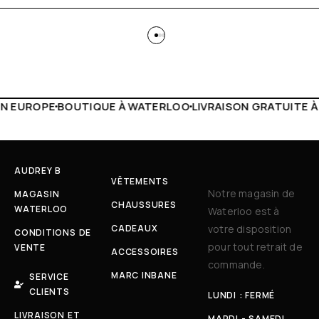
 WATERLOO
LIVRAISON GRATUITE À PARTIR DE 150€
LIVE F
AUDREY B
VÊTEMENTS
Notre magasin de
MAGASIN
CHAUSSURES
WATERLOO
Waterloo est à
CADEAUX
votre disposition
CONDITIONS DE
pour tout retrait de
VENTE
ACCESSOIRES
commande.
MARC INBANE
SERVICE
CLIENTS
LUNDI : FERMÉ
LIVRAISON ET
MARDI - SAMEDI