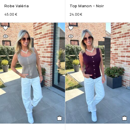
Robe Valéria
Top Manon – Noir
45.00
€
24.00
€