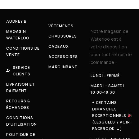
AUDREY B
VÊTEMENTS
Notre magasin de
MAGASIN
CHAUSSURES
WATERLOO
Waterloo est à
CADEAUX
votre disposition
CONDITIONS DE
pour tout retrait de
VENTE
ACCESSOIRES
commande.
MARC INBANE
SERVICE
CLIENTS
LUNDI : FERMÉ
LIVRAISON ET
MARDI - SAMEDI
PAIEMENT
10:00-18:30
RETOURS &
+ CERTAINS
ÉCHANGES
DIMANCHES
EXCEPTIONNELS
CONDITIONS
(LESQUELS ? VOIR
D'UTILISATION
FACEBOOK →)
POLITIQUE DE