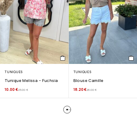
TUNIQUES
TUNIQUES
Tunique Melissa – Fuchsia
Blouse Camille
10.00
€
18.20
€
25.00
€
26.00
€