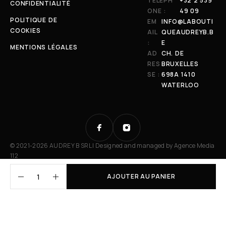
TÉLÉPH
+32 2 539
CONFIDENTIALITÉ
ONE :
49 09
POLITIQUE DE
EM
INFO@LABOUTI
COOKIES
AIL
QUEAUDREYB.B
:
E
MENTIONS LÉGALES
AD
CH. DE
RES
BRUXELLES
SE :
698A 1410
WATERLOO
© 2021-2026 AUDREY B SRL | Designed and managed by
Agence Media
112
AJOUTER AU PANIER