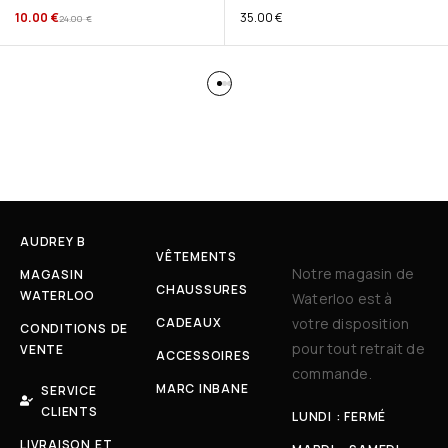
10.00
€
35.00
€
24.00
€
AUDREY B
VÊTEMENTS
Notre magasin de
MAGASIN
CHAUSSURES
WATERLOO
Waterloo est à
CADEAUX
votre disposition
CONDITIONS DE
pour tout retrait de
VENTE
ACCESSOIRES
commande.
MARC INBANE
SERVICE
CLIENTS
LUNDI : FERMÉ
LIVRAISON ET