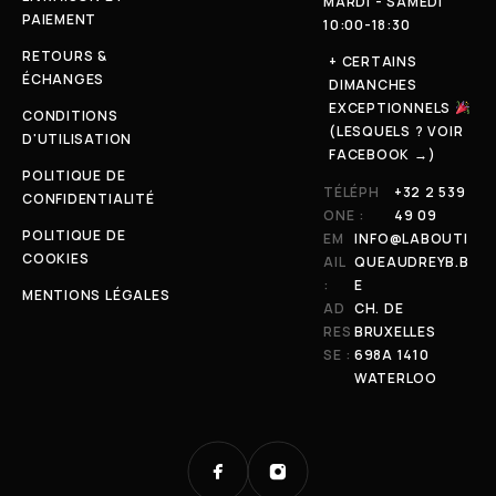
MARDI - SAMEDI
PAIEMENT
10:00-18:30
RETOURS &
+ CERTAINS
ÉCHANGES
DIMANCHES
EXCEPTIONNELS
CONDITIONS
(LESQUELS ? VOIR
D'UTILISATION
FACEBOOK →)
POLITIQUE DE
TÉLÉPH
+32 2 539
CONFIDENTIALITÉ
ONE :
49 09
POLITIQUE DE
EM
INFO@LABOUTI
COOKIES
AIL
QUEAUDREYB.B
:
E
MENTIONS LÉGALES
AD
CH. DE
RES
BRUXELLES
SE :
698A 1410
WATERLOO