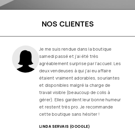
NOS CLIENTES
Une boutique familiale, à l’écoute et
remplie de joie de vivre
Les
vêtements sont de qualité, tendances
et originaux pour différentes
morphologies
et ça fait très
longtemps que j’y vais (depuis le début
ou quasiment) J’adore y faire un tour et
on ne sort jamais (ou presque) sans rien
SANDRINE DYON (GOOGLE)