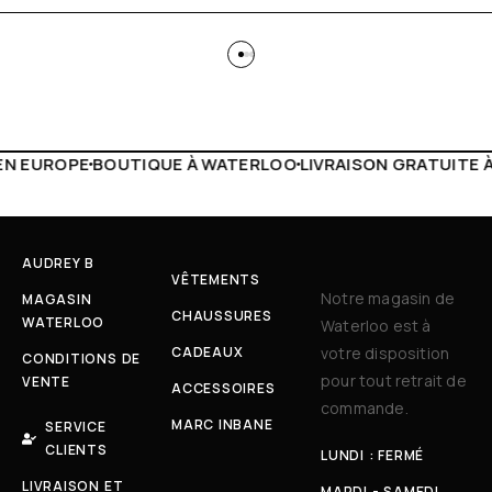
 WATERLOO
LIVRAISON GRATUITE À PARTIR DE 150€
LIVE F
AUDREY B
VÊTEMENTS
Notre magasin de
MAGASIN
CHAUSSURES
WATERLOO
Waterloo est à
CADEAUX
votre disposition
CONDITIONS DE
pour tout retrait de
VENTE
ACCESSOIRES
commande.
MARC INBANE
SERVICE
CLIENTS
LUNDI : FERMÉ
LIVRAISON ET
MARDI - SAMEDI