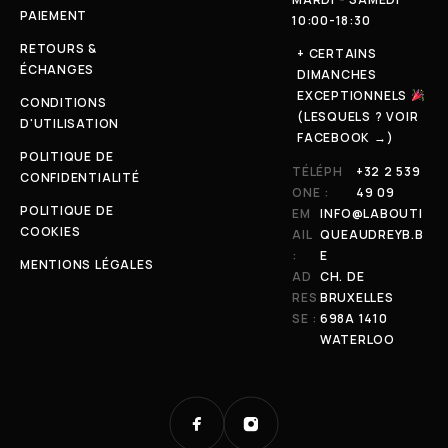
PAIEMENT
10:00-18:30
RETOURS &
+ CERTAINS
ÉCHANGES
DIMANCHES
EXCEPTIONNELS
CONDITIONS
(LESQUELS ? VOIR
D'UTILISATION
FACEBOOK →)
POLITIQUE DE
TÉLÉPH
+32 2 539
CONFIDENTIALITÉ
ONE :
49 09
POLITIQUE DE
EM
INFO@LABOUTI
COOKIES
AIL
QUEAUDREYB.B
:
E
MENTIONS LÉGALES
AD
CH. DE
RES
BRUXELLES
SE :
698A 1410
WATERLOO