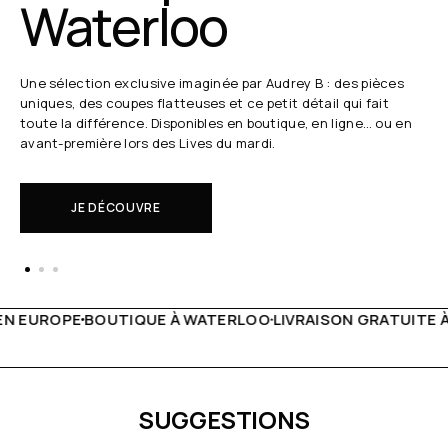
Waterloo
Une sélection exclusive imaginée par Audrey B : des pièces
uniques, des coupes flatteuses et ce petit détail qui fait
toute la différence. Disponibles en boutique, en ligne… ou en
avant-première lors des Lives du mardi.
JE DÉCOUVRE
 WATERLOO
LIVRAISON GRATUITE À PARTIR DE 150€
LIVE F
SUGGESTIONS