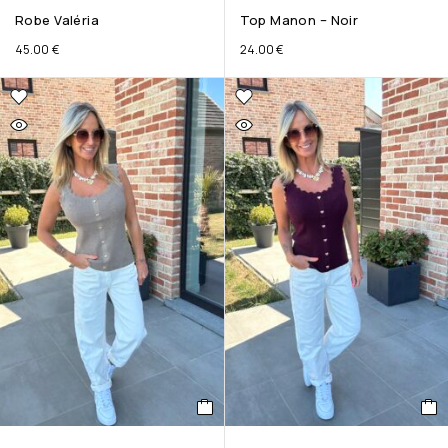
Robe Valéria
Top Manon – Noir
45.00
€
24.00
€