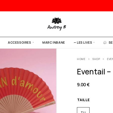
ACCESSOIRES
MARC INBANE
— LES LIVES
SE
HOME
SHOP
EVE
Eventail 
9.00
€
TAILLE
TU