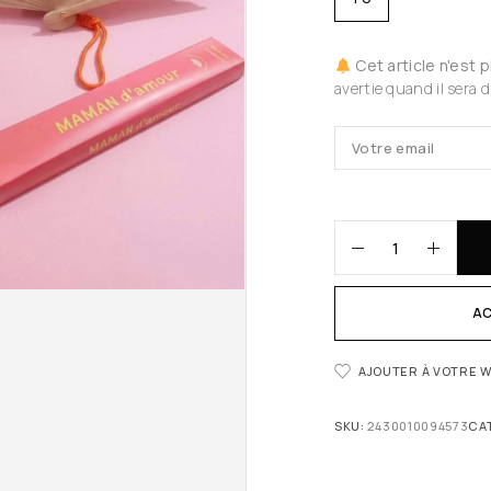
Cet article n'est 
avertie quand il sera d
AC
AJOUTER À VOTRE W
SKU:
2430010094573
CA