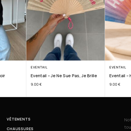
EVENTAIL
EVENTAIL
oir
Eventail – Je Ne Sue Pas, Je Brille
Eventail –
9.00
€
9.00
€
VÊTEMENTS
Not
tou
CHAUSSURES