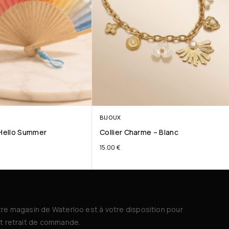
BIJOUX
 Hello Summer
Collier Charme – Blanc
15.00
€
re magasin de Waterloo est à votre disposition pour
t retrait de commande.