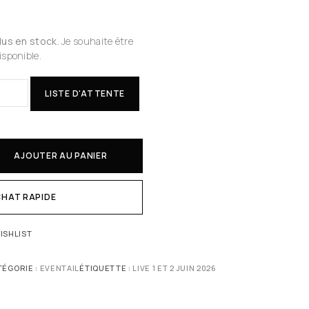
plus en stock.
Je souhaite être
isponible.
LISTE D'ATTENTE
AJOUTER AU PANIER
HAT RAPIDE
ISHLIST
TÉGORIE :
EVENTAIL
ÉTIQUETTE :
LIVE 1 ET 2 JUIN 2026