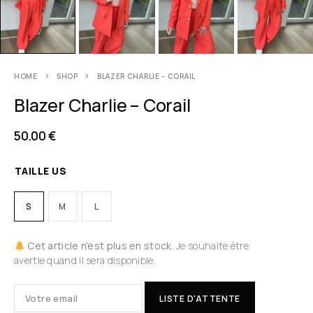
HOME
SHOP
BLAZER CHARLIE – CORAIL
Blazer Charlie – Corail
50.00
€
TAILLE US
S
M
L
Cet article n'est plus en stock.
Je souhaite être
avertie quand il sera disponible.
LISTE D'ATTENTE