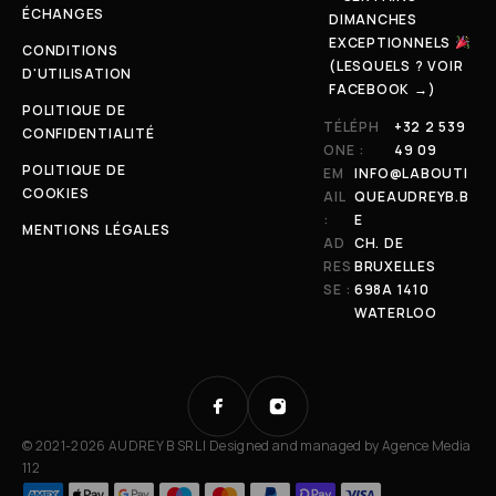
ÉCHANGES
DIMANCHES
EXCEPTIONNELS
CONDITIONS
(LESQUELS ? VOIR
D'UTILISATION
FACEBOOK →)
POLITIQUE DE
TÉLÉPH
+32 2 539
CONFIDENTIALITÉ
ONE :
49 09
POLITIQUE DE
EM
INFO@LABOUTI
COOKIES
AIL
QUEAUDREYB.B
:
E
MENTIONS LÉGALES
AD
CH. DE
RES
BRUXELLES
SE :
698A 1410
WATERLOO
© 2021-2026 AUDREY B SRL | Designed and managed by
Agence Media
112