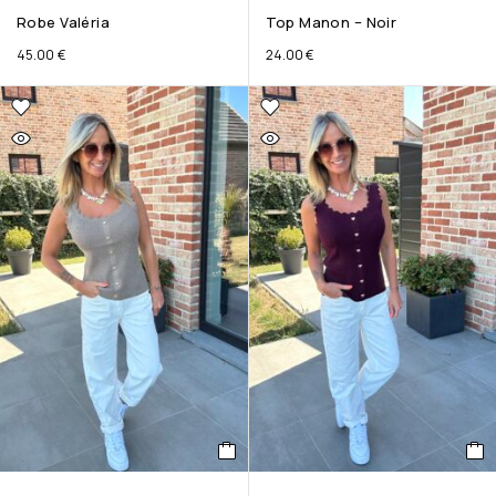
Robe Valéria
Top Manon – Noir
45.00
€
24.00
€