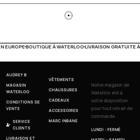
WATERLOO
LIVRAISON GRATUITE À PARTIR DE 150€
LIVE FA
AUDREY B
VÊTEMENTS
Notre magasin de
MAGASIN
CHAUSSURES
WATERLOO
Waterloo est à
CADEAUX
votre disposition
CONDITIONS DE
pour tout retrait de
VENTE
ACCESSOIRES
commande.
MARC INBANE
SERVICE
CLIENTS
LUNDI : FERMÉ
LIVRAISON ET
MARDI - SAMEDI