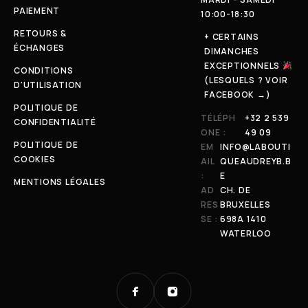
PAIEMENT
10:00-18:30
RETOURS &
+ CERTAINS
ÉCHANGES
DIMANCHES
EXCEPTIONNELS
CONDITIONS
(LESQUELS ? VOIR
D'UTILISATION
FACEBOOK →)
POLITIQUE DE
TÉLÉPH
+32 2 539
CONFIDENTIALITÉ
ONE :
49 09
POLITIQUE DE
EM
INFO@LABOUTI
COOKIES
AIL
QUEAUDREYB.B
:
E
MENTIONS LÉGALES
AD
CH. DE
RES
BRUXELLES
SE :
698A 1410
WATERLOO