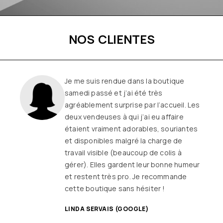
NOS CLIENTES
Une boutique familiale, à l’écoute et
remplie de joie de vivre
Les
vêtements sont de qualité, tendances
et originaux pour différentes
morphologies
et ça fait très
longtemps que j’y vais (depuis le début
ou quasiment) J’adore y faire un tour et
on ne sort jamais (ou presque) sans rien
SANDRINE DYON (GOOGLE)