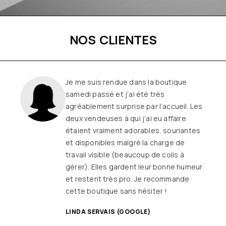
NOS CLIENTES
Une boutique familiale, à l’écoute et
remplie de joie de vivre
Les
vêtements sont de qualité, tendances
et originaux pour différentes
morphologies
et ça fait très
longtemps que j’y vais (depuis le début
ou quasiment) J’adore y faire un tour et
on ne sort jamais (ou presque) sans rien
SANDRINE DYON (GOOGLE)