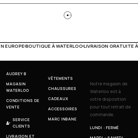
WATERLOO
LIVRAISON GRATUITE À PARTIR DE 150€
LIVE FA
AUDREY B
VÊTEMENTS
Notre magasin de
MAGASIN
CHAUSSURES
WATERLOO
Waterloo est à
CADEAUX
votre disposition
CONDITIONS DE
pour tout retrait de
VENTE
ACCESSOIRES
commande.
MARC INBANE
SERVICE
CLIENTS
LUNDI : FERMÉ
LIVRAISON ET
MARDI - SAMEDI