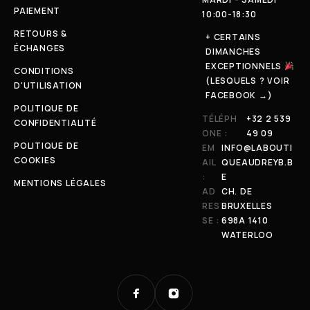
PAIEMENT
10:00-18:30
RETOURS &
+ CERTAINS
ÉCHANGES
DIMANCHES
EXCEPTIONNELS
CONDITIONS
(LESQUELS ? VOIR
D'UTILISATION
FACEBOOK →)
POLITIQUE DE
TÉLÉPH
+32 2 539
CONFIDENTIALITÉ
ONE :
49 09
POLITIQUE DE
EM
INFO@LABOUTI
COOKIES
AIL
QUEAUDREYB.B
:
E
MENTIONS LÉGALES
AD
CH. DE
RES
BRUXELLES
SE :
698A 1410
WATERLOO