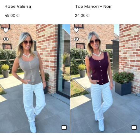
Robe Valéria
Top Manon – Noir
45.00
€
24.00
€