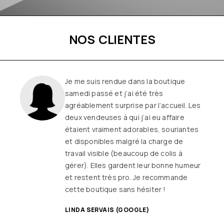
NOS CLIENTES
Une boutique familiale, à l’écoute et
remplie de joie de vivre
Les
vêtements sont de qualité, tendances
et originaux pour différentes
morphologies
et ça fait très
longtemps que j’y vais (depuis le début
ou quasiment) J’adore y faire un tour et
on ne sort jamais (ou presque) sans rien
SANDRINE DYON (GOOGLE)