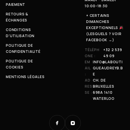
PAIEMENT
10:00-18:30
RETOURS &
+ CERTAINS
ÉCHANGES
DIMANCHES
EXCEPTIONNELS
CONDITIONS
(LESQUELS ? VOIR
D'UTILISATION
FACEBOOK →)
POLITIQUE DE
TÉLÉPH
+32 2 539
CONFIDENTIALITÉ
ONE :
49 09
POLITIQUE DE
EM
INFO@LABOUTI
COOKIES
AIL
QUEAUDREYB.B
:
E
MENTIONS LÉGALES
AD
CH. DE
RES
BRUXELLES
SE :
698A 1410
WATERLOO