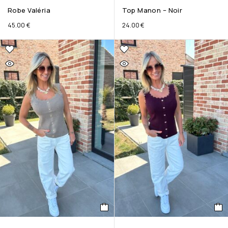
Robe Valéria
Top Manon – Noir
45.00
€
24.00
€