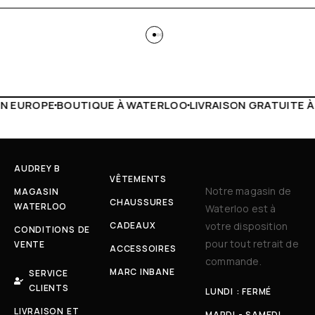
TERLOO
LIVRAISON GRATUITE À PARTIR DE 150€
LIVE FACE
AUDREY B
VÊTEMENTS
Notre magasin de
MAGASIN
CHAUSSURES
WATERLOO
Waterloo est à
CADEAUX
votre disposition
CONDITIONS DE
pour tout retrait de
VENTE
ACCESSOIRES
commande.
MARC INBANE
SERVICE
CLIENTS
LUNDI : FERMÉ
LIVRAISON ET
MARDI - SAMEDI