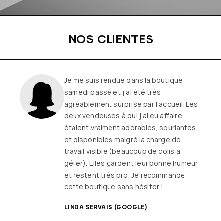
NOS CLIENTES
Une boutique familiale, à l’écoute et
remplie de joie de vivre
Les
vêtements sont de qualité, tendances
et originaux pour différentes
morphologies
et ça fait très
longtemps que j’y vais (depuis le début
ou quasiment) J’adore y faire un tour et
on ne sort jamais (ou presque) sans rien
SANDRINE DYON (GOOGLE)