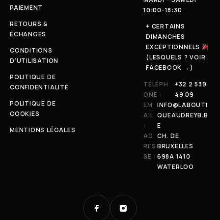
PAIEMENT
10:00-18:30
RETOURS &
+ CERTAINS
ÉCHANGES
DIMANCHES
EXCEPTIONNELS
CONDITIONS
(LESQUELS ? VOIR
D'UTILISATION
FACEBOOK →)
POLITIQUE DE
TÉLÉPH
+32 2 539
CONFIDENTIALITÉ
ONE :
49 09
POLITIQUE DE
EM
INFO@LABOUTI
COOKIES
AIL
QUEAUDREYB.B
:
E
MENTIONS LÉGALES
AD
CH. DE
RES
BRUXELLES
SE :
698A 1410
WATERLOO