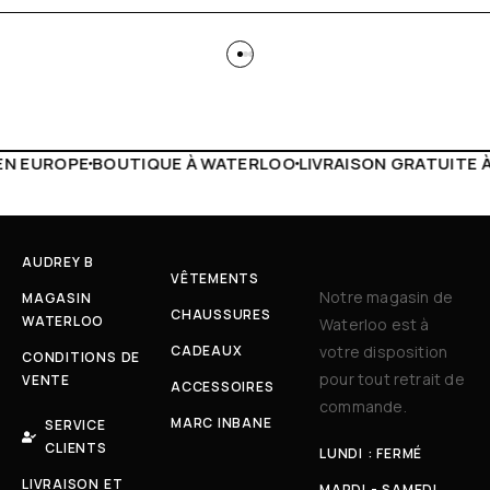
À WATERLOO
LIVRAISON GRATUITE À PARTIR DE 150€
LIVE 
AUDREY B
VÊTEMENTS
Notre magasin de
MAGASIN
CHAUSSURES
WATERLOO
Waterloo est à
CADEAUX
votre disposition
CONDITIONS DE
pour tout retrait de
VENTE
ACCESSOIRES
commande.
MARC INBANE
SERVICE
CLIENTS
LUNDI : FERMÉ
LIVRAISON ET
MARDI - SAMEDI