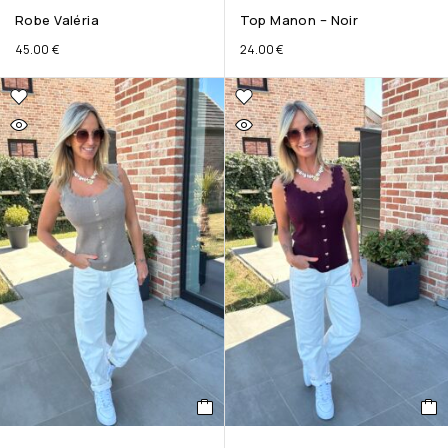
Robe Valéria
Top Manon – Noir
45.00
€
24.00
€