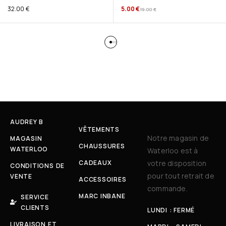
32.00
€
5.00
€
19.00
€
AUDREY B
VÊTEMENTS
Notre magasin de
MAGASIN
CHAUSSURES
WATERLOO
Waterloo est à
CADEAUX
votre disposition
CONDITIONS DE
pour tout retrait de
VENTE
ACCESSOIRES
commande.
MARC INBANE
SERVICE
CLIENTS
LUNDI : FERMÉ
LIVRAISON ET