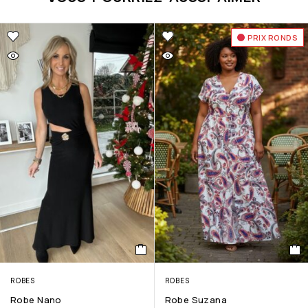
PRIX RONDS
ROBES
ROBES
Robe Nano
Robe Suzana