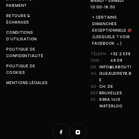
MARDI - SAMEDI
PAIEMENT
10:00-18:30
RETOURS &
+ CERTAINS
ÉCHANGES
DIMANCHES
EXCEPTIONNELS
CONDITIONS
(LESQUELS ? VOIR
D'UTILISATION
FACEBOOK →)
POLITIQUE DE
TÉLÉPH
+32 2 539
CONFIDENTIALITÉ
ONE :
49 09
POLITIQUE DE
EM
INFO@LABOUTI
COOKIES
AIL
QUEAUDREYB.B
:
E
MENTIONS LÉGALES
AD
CH. DE
RES
BRUXELLES
SE :
698A 1410
WATERLOO