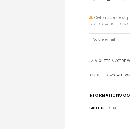
Cet article n'est 
avertie quand il sera d
AJOUTER À VOTRE W
SKU:
656F1CA2
CATÉGOR
INFORMATIONS C
TAILLE US
S, M, L