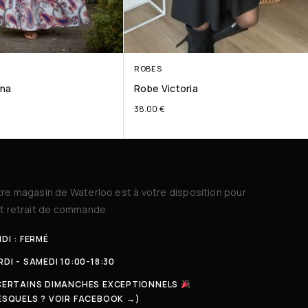
ROBES
ana
Robe Victoria
38.00
€
re magasin de Waterloo est à votre disposition pour
t retrait de commande.
DI : FERMÉ
DI - SAMEDI 10:00-18:30
CERTAINS DIMANCHES EXCEPTIONNELS
ESQUELS ? VOIR FACEBOOK →)