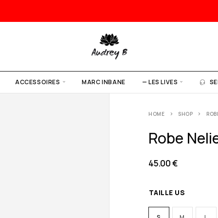
ACCESSOIRES
MARC INBANE
— LES LIVES
SE
HOME
SHOP
ROBE
Robe Nelie
45.00
€
TAILLE US
S
M
L