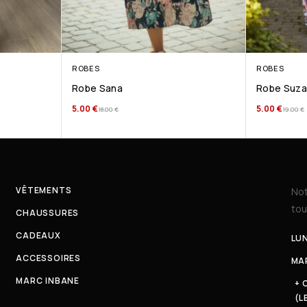
ROBES
ROBES
Robe Sana
Robe Suz
5.00
€
5.00
€
18.00
€
19.00
€
VÊTEMENTS
Not
tou
CHAUSSURES
CADEAUX
LUN
ACCESSOIRES
MAR
MARC INBANE
+ 
(L