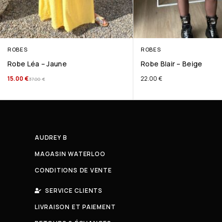
ROBES
ROBES
Robe Léa – Jaune
Robe Blair – Beige
15.00
€
22.00
€
37.00
€
AUDREY B
MAGASIN WATERLOO
CONDITIONS DE VENTE
SERVICE CLIENTS
LIVRAISON ET PAIEMENT