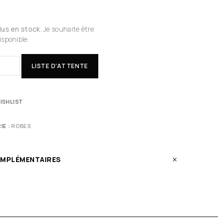
plus en stock.
Je souhaite être
isponible.
LISTE D'ATTENTE
ISHLIST
IE :
ROBES
OMPLÉMENTAIRES