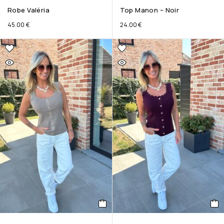
Robe Valéria
Top Manon – Noir
45.00
€
24.00
€