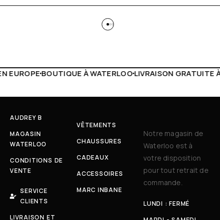
 WATERLOO
LIVRAISON GRATUITE À PARTIR DE 150€
LIVE F
AUDREY B
VÊTEMENTS
Notre magasin de
MAGASIN
CHAUSSURES
WATERLOO
Waterloo est à
CADEAUX
votre disposition
CONDITIONS DE
pour tout retrait de
VENTE
ACCESSOIRES
commande.
MARC INBANE
SERVICE
CLIENTS
LUNDI : FERMÉ
LIVRAISON ET
MARDI - SAMEDI