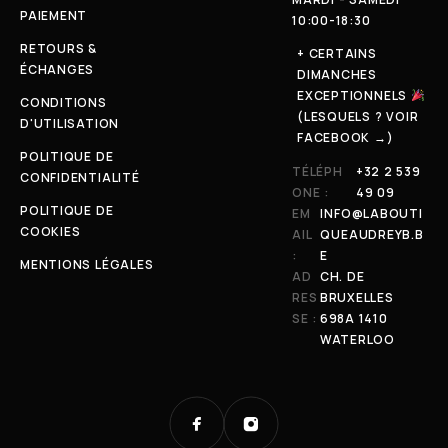
PAIEMENT
10:00-18:30
RETOURS &
+ CERTAINS
ÉCHANGES
DIMANCHES
EXCEPTIONNELS
CONDITIONS
(LESQUELS ? VOIR
D'UTILISATION
FACEBOOK →)
POLITIQUE DE
TÉLÉPH
+32 2 539
CONFIDENTIALITÉ
ONE :
49 09
POLITIQUE DE
EM
INFO@LABOUTI
COOKIES
AIL
QUEAUDREYB.B
:
E
MENTIONS LÉGALES
AD
CH. DE
RES
BRUXELLES
SE :
698A 1410
WATERLOO