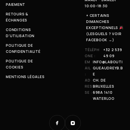
PAIEMENT
10:00-18:30
RETOURS &
+ CERTAINS
ÉCHANGES
DIMANCHES
EXCEPTIONNELS
CONDITIONS
(LESQUELS ? VOIR
D'UTILISATION
FACEBOOK →)
POLITIQUE DE
TÉLÉPH
+32 2 539
CONFIDENTIALITÉ
ONE :
49 09
POLITIQUE DE
EM
INFO@LABOUTI
COOKIES
AIL
QUEAUDREYB.B
:
E
MENTIONS LÉGALES
AD
CH. DE
RES
BRUXELLES
SE :
698A 1410
WATERLOO