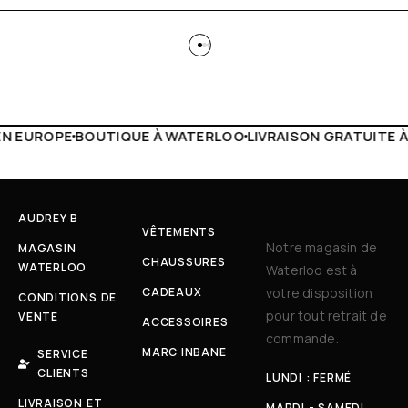
TERLOO
LIVRAISON GRATUITE À PARTIR DE 150€
LIVE FACE
AUDREY B
VÊTEMENTS
Notre magasin de
MAGASIN
CHAUSSURES
WATERLOO
Waterloo est à
CADEAUX
votre disposition
CONDITIONS DE
pour tout retrait de
VENTE
ACCESSOIRES
commande.
MARC INBANE
SERVICE
CLIENTS
LUNDI : FERMÉ
LIVRAISON ET
MARDI - SAMEDI