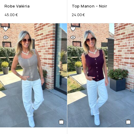
Robe Valéria
Top Manon – Noir
45.00
€
24.00
€