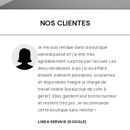
NOS CLIENTES
Une boutique familiale, à l’écoute et
remplie de joie de vivre
Les
vêtements sont de qualité, tendances
et originaux pour différentes
morphologies
et ça fait très
longtemps que j’y vais (depuis le début
ou quasiment) J’adore y faire un tour et
on ne sort jamais (ou presque) sans rien
SANDRINE DYON (GOOGLE)