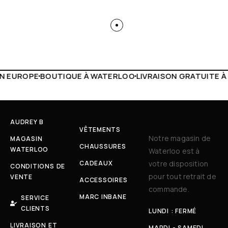
ATERLOO
LIVRAISON GRATUITE À PARTIR DE 150€
LIVE FAC
AUDREY B
VÊTEMENTS
Notre magasin de
MAGASIN
CHAUSSURES
WATERLOO
Waterloo est à
CADEAUX
votre disposition
CONDITIONS DE
pour tout retrait de
VENTE
ACCESSOIRES
commande.
MARC INBANE
SERVICE
CLIENTS
LUNDI : FERMÉ
LIVRAISON ET
MARDI - SAMEDI