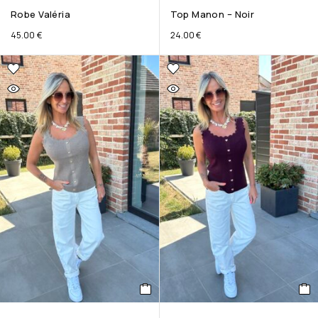
Robe Valéria
Top Manon – Noir
45.00
€
24.00
€