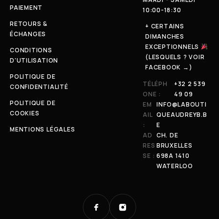
PAIEMENT
10:00-18:30
RETOURS &
+ CERTAINS
ÉCHANGES
DIMANCHES
EXCEPTIONNELS
CONDITIONS
(LESQUELS ? VOIR
D'UTILISATION
FACEBOOK →)
POLITIQUE DE
TÉLÉPH
+32 2 539
CONFIDENTIALITÉ
ONE :
49 09
POLITIQUE DE
EM
INFO@LABOUTI
COOKIES
AIL
QUEAUDREYB.B
:
E
MENTIONS LÉGALES
AD
CH. DE
RES
BRUXELLES
SE :
698A 1410
WATERLOO