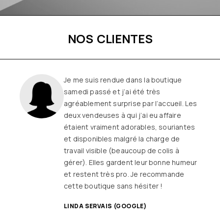
NOS CLIENTES
Une boutique familiale, à l’écoute et
remplie de joie de vivre
Les
vêtements sont de qualité, tendances
et originaux pour différentes
morphologies
et ça fait très
longtemps que j’y vais (depuis le début
ou quasiment) J’adore y faire un tour et
on ne sort jamais (ou presque) sans rien
SANDRINE DYON (GOOGLE)