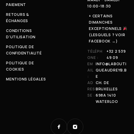
PAIEMENT
10:00-18:30
RETOURS &
+ CERTAINS
ÉCHANGES
DIMANCHES
EXCEPTIONNELS
CONDITIONS
(LESQUELS ? VOIR
D'UTILISATION
FACEBOOK →)
POLITIQUE DE
TÉLÉPH
+32 2 539
CONFIDENTIALITÉ
ONE :
49 09
POLITIQUE DE
EM
INFO@LABOUTI
COOKIES
AIL
QUEAUDREYB.B
:
E
MENTIONS LÉGALES
AD
CH. DE
RES
BRUXELLES
SE :
698A 1410
WATERLOO