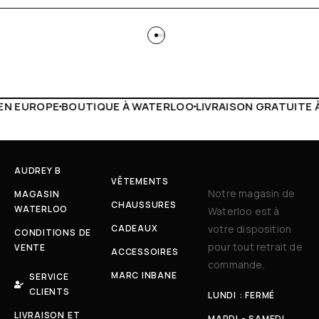
WATERLOO
LIVRAISON GRATUITE À PARTIR DE 150€
LIVE FA
AUDREY B
VÊTEMENTS
Notre magasin de
MAGASIN
CHAUSSURES
WATERLOO
Waterloo est à
CADEAUX
votre disposition
CONDITIONS DE
pour tout retrait de
VENTE
ACCESSOIRES
commande.
MARC INBANE
SERVICE
CLIENTS
LUNDI : FERMÉ
LIVRAISON ET
MARDI - SAMEDI