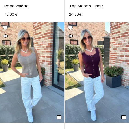
Robe Valéria
Top Manon – Noir
45.00
€
24.00
€