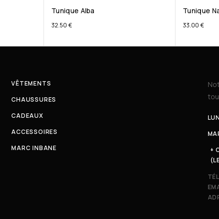
Tunique Alba
Tunique Na
32.50
€
33.00
€
VÊTEMENTS
Not
tou
CHAUSSURES
CADEAUX
LUN
ACCESSOIRES
MAR
MARC INBANE
+ 
(L
TÉ
EMA
ADR