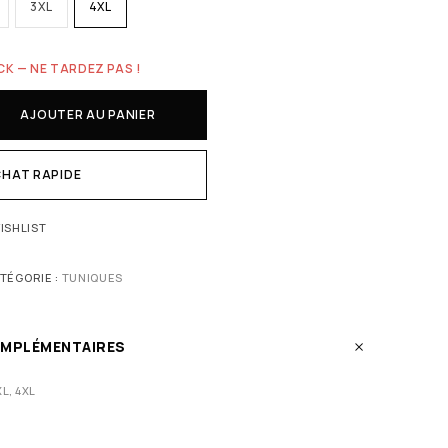
3XL
4XL
CK — NE TARDEZ PAS !
AJOUTER AU PANIER
HAT RAPIDE
ISHLIST
TÉGORIE :
TUNIQUES
OMPLÉMENTAIRES
XL, 4XL