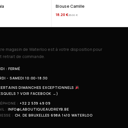
la
Blouse Camille
18.20
€
26.00
€
re magasin de Waterloo est à votre disposition pour
t retrait de commande.
DI : FERMÉ
DI - SAMEDI 10:00-18:30
CERTAINS DIMANCHES EXCEPTIONNELS
ESQUELS ? VOIR FACEBOOK →)
LÉPHONE :
+32 2 539 49 09
IL :
INFO@LABOUTIQUEAUDREYB.BE
ESSE :
CH. DE BRUXELLES 698A 1410 WATERLOO