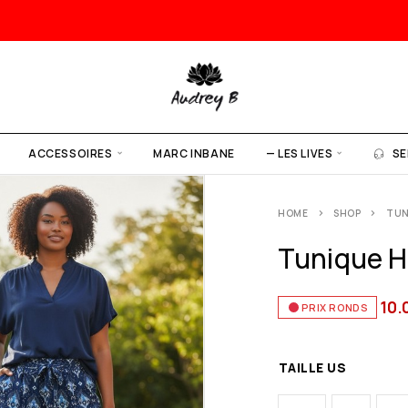
ACCESSOIRES
MARC INBANE
— LES LIVES
SE
HOME
SHOP
TUN
Tunique Hi
10.
PRIX RONDS
TAILLE US