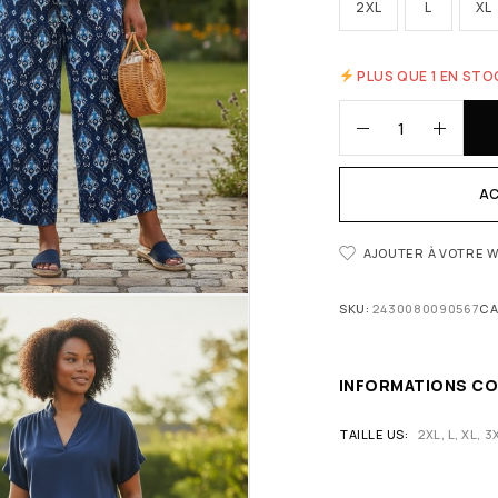
2XL
L
XL
PLUS QUE 1 EN STO
AC
AJOUTER À VOTRE W
SKU:
2430080090567
CA
INFORMATIONS C
TAILLE US
2XL, L, XL, 3