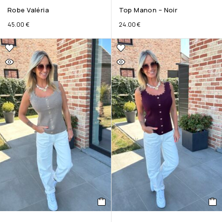
Robe Valéria
Top Manon – Noir
45.00
€
24.00
€