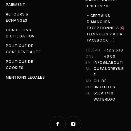
PAIEMENT
10:00-18:30
RETOURS &
+ CERTAINS
ÉCHANGES
DIMANCHES
EXCEPTIONNELS
CONDITIONS
(LESQUELS ? VOIR
D'UTILISATION
FACEBOOK →)
POLITIQUE DE
TÉLÉPH
+32 2 539
CONFIDENTIALITÉ
ONE :
49 09
POLITIQUE DE
EM
INFO@LABOUTI
COOKIES
AIL
QUEAUDREYB.B
:
E
MENTIONS LÉGALES
AD
CH. DE
RES
BRUXELLES
SE :
698A 1410
WATERLOO