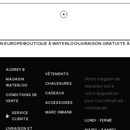
WATERLOO
LIVRAISON GRATUITE À PARTIR DE 150€
LIVE FAC
AUDREY B
VÊTEMENTS
Notre magasin de
MAGASIN
CHAUSSURES
WATERLOO
Waterloo est à
CADEAUX
votre disposition
CONDITIONS DE
pour tout retrait de
VENTE
ACCESSOIRES
commande.
MARC INBANE
SERVICE
CLIENTS
LUNDI : FERMÉ
LIVRAISON ET
MARDI - SAMEDI