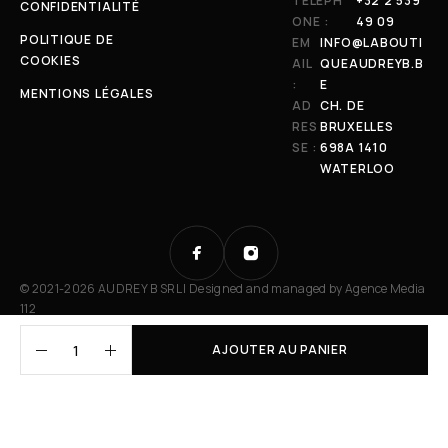
TÉLÉPH
+32 2 539
CONFIDENTIALITÉ
ONE :
49 09
POLITIQUE DE
EM
INFO@LABOUTI
COOKIES
AIL
QUEAUDREYB.B
:
E
MENTIONS LÉGALES
AD
CH. DE
RES
BRUXELLES
SE :
698A 1410
WATERLOO
© 2021-2026 AUDREY B SRL | Designed and managed by
Agence Media
112
AJOUTER AU PANIER