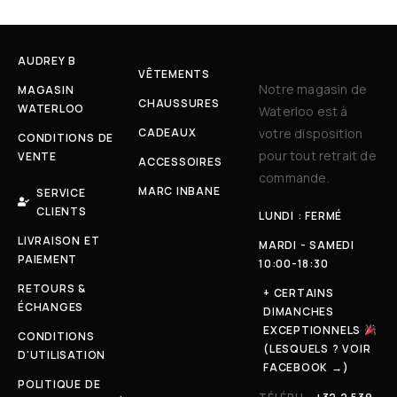
AUDREY B
VÊTEMENTS
Notre magasin de
MAGASIN
CHAUSSURES
WATERLOO
Waterloo est à
CADEAUX
votre disposition
CONDITIONS DE
pour tout retrait de
VENTE
ACCESSOIRES
commande.
MARC INBANE
SERVICE
CLIENTS
LUNDI : FERMÉ
LIVRAISON ET
MARDI - SAMEDI
PAIEMENT
10:00-18:30
RETOURS &
+ CERTAINS
ÉCHANGES
DIMANCHES
EXCEPTIONNELS
CONDITIONS
(LESQUELS ? VOIR
D'UTILISATION
FACEBOOK →)
POLITIQUE DE