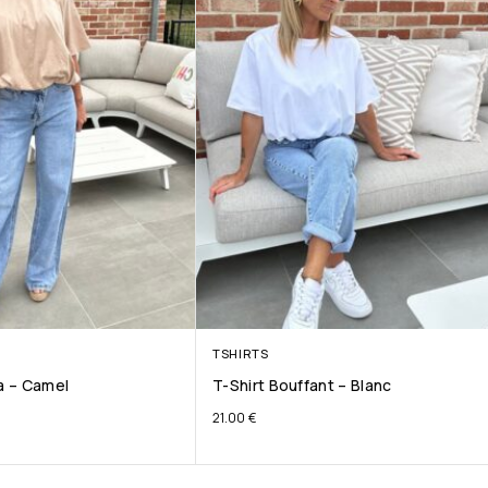
TSHIRTS
ta – Camel
T-Shirt Bouffant – Blanc
21.00
€