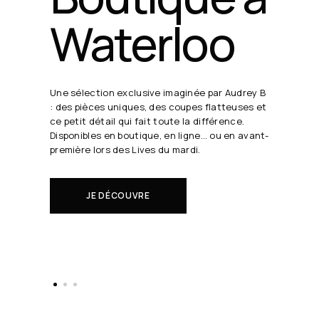
24 août
19h30
Chaque semaine, Audrey B. dévoile ses coups
de cœur en direct.
Il s'agit de nouveautés à réserver avant tout
le monde.
EN SAVOIR PLUS