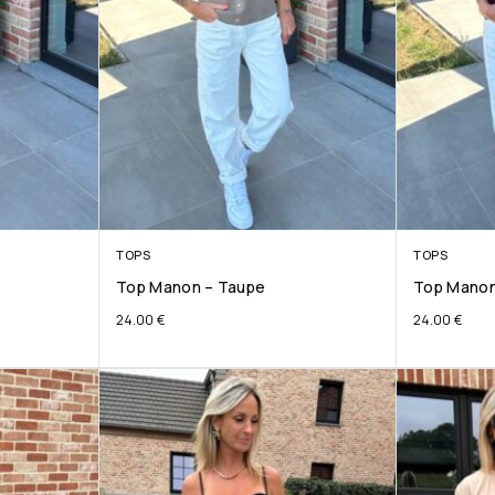
TOPS
TOPS
Top Manon – Taupe
Top Manon
24.00
€
24.00
€