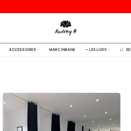
ACCESSOIRES
MARC INBANE
— LES LIVES
SE