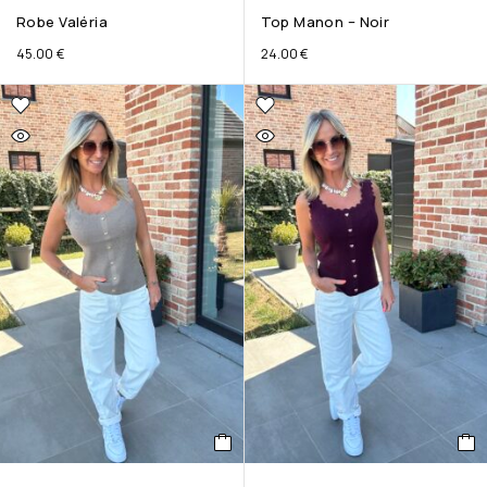
Robe Valéria
Top Manon – Noir
45.00
€
24.00
€