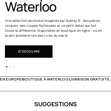
Waterloo
Une sélection exclusive imaginée par Audrey B : des pièces
uniques, des coupes flatteuses et ce petit détail qui fait
toute la différence. Disponibles en boutique, en ligne… ou en
avant-première lors des Lives du mardi.
JE DÉCOUVRE
À WATERLOO
LIVRAISON GRATUITE À PARTIR DE 150€
LIVE 
SUGGESTIONS