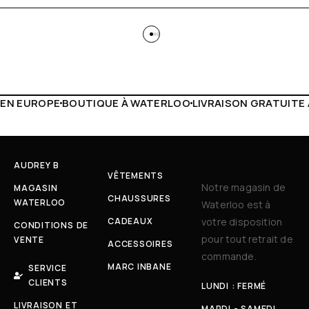
À WATERLOO
LIVRAISON GRATUITE À PARTIR DE 150€
LIVE 
AUDREY B
VÊTEMENTS
Notre magasin de
MAGASIN
CHAUSSURES
WATERLOO
Waterloo est à
CADEAUX
votre disposition
CONDITIONS DE
pour tout retrait de
VENTE
ACCESSOIRES
commande.
MARC INBANE
SERVICE
CLIENTS
LUNDI : FERMÉ
LIVRAISON ET
MARDI - SAMEDI