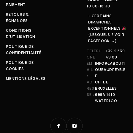
PAIEMENT
10:00-18:30
RETOURS &
+ CERTAINS
ÉCHANGES
DIMANCHES
EXCEPTIONNELS
CONDITIONS
(LESQUELS ? VOIR
D'UTILISATION
FACEBOOK →)
POLITIQUE DE
TÉLÉPH
+32 2 539
CONFIDENTIALITÉ
ONE :
49 09
POLITIQUE DE
EM
INFO@LABOUTI
COOKIES
AIL
QUEAUDREYB.B
:
E
MENTIONS LÉGALES
AD
CH. DE
RES
BRUXELLES
SE :
698A 1410
WATERLOO