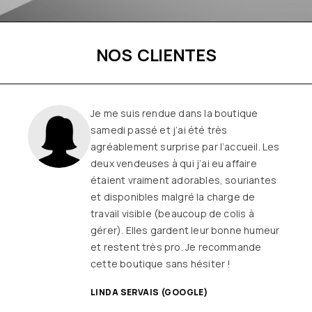
NOS CLIENTES
Une boutique familiale, à l’écoute et
remplie de joie de vivre
Les
vêtements sont de qualité, tendances
et originaux pour différentes
morphologies
et ça fait très
longtemps que j’y vais (depuis le début
ou quasiment) J’adore y faire un tour et
on ne sort jamais (ou presque) sans rien
SANDRINE DYON (GOOGLE)